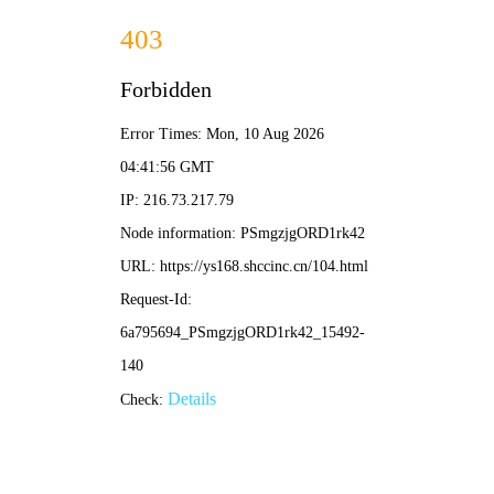
滴答漫画
电影
电视剧
综艺
动漫
⏲️ 滴答寻
滴答漫画·时光岛
⏲️
在线动漫
⏲️ 绿意推荐
🍃 滴答热度榜
#1
#2
#3